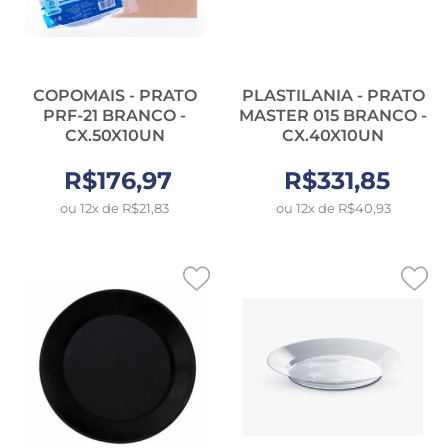
COPOMAIS - PRATO
PLASTILANIA - PRATO
PRF-21 BRANCO -
MASTER 015 BRANCO -
CX.50X10UN
CX.40X10UN
R$176,97
R$331,85
ou 12x de R$21,83
ou 12x de R$40,93