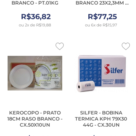
BRANCO - PT.01KG
BRANCO 23X2,3MM -
FD.10X25UN
R$36,82
R$77,25
ou 2x de R$19,88
ou 6x de R$15,97
KEROCOPO - PRATO
SILFER - BOBINA
18CM RASO BRANCO -
TERMICA KPH 79X30
CX.50X10UN
44G - CX.30UN