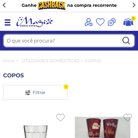
Ganhe
na compra recorrente
0
Inicio
UTILIDADES DOMÉSTICAS
COPOS
COPOS
1
Filtrar