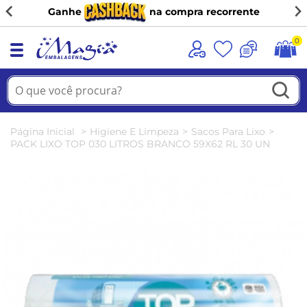
Ganhe
na compra recorrente
0
Página Inicial
Higiene E Limpeza
Sacos Para Lixo
PACK LIXO TOP 030 LITROS BRANCO 59X62 RL 30 UN